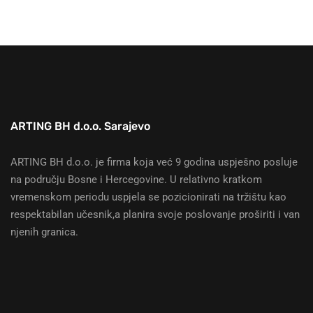
ARTING BH d.o.o. Sarajevo
ARTING BH d.o.o. je firma koja već 9 godina uspješno posluje
na području Bosne i Hercegovine. U relativno kratkom
vremenskom periodu uspjela se pozicionirati na tržištu kao
respektabilan učesnik,a planira svoje poslovanje proširiti i van
njenih granica.